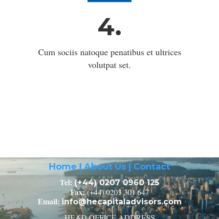
4.
Cum sociis natoque penatibus et ultrices
volutpat set.
Home
|
About Us
|
Contact
Tel:
(+44) 0207 0960 125
Fax:
(+44) 0203 301 647
Email:
info@hecapitaladvisors.com
HEAD OFFICE ADDRESS