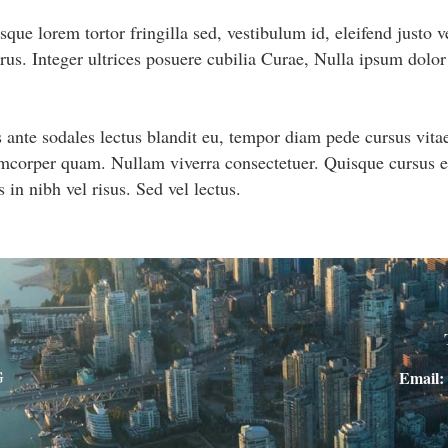
que lorem tortor fringilla sed, vestibulum id, eleifend justo 
purus. Integer ultrices posuere cubilia Curae, Nulla ipsum dolo
s ante sodales lectus blandit eu, tempor diam pede cursus vitae,
amcorper quam. Nullam viverra consectetuer. Quisque cursus et,
 nibh vel risus. Sed vel lectus.
G
Email: