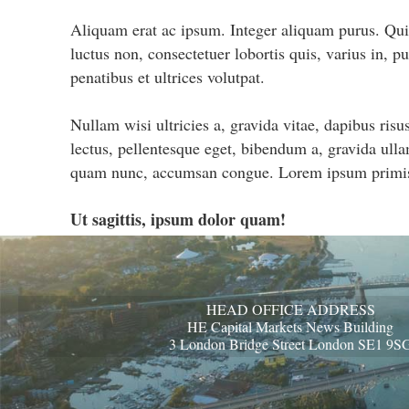
Aliquam erat ac ipsum. Integer aliquam purus. Quis
luctus non, consectetuer lobortis quis, varius in, 
penatibus et ultrices volutpat.
Nullam wisi ultricies a, gravida vitae, dapibus risu
lectus, pellentesque eget, bibendum a, gravida ull
quam nunc, accumsan congue. Lorem ipsum primis in
Ut sagittis, ipsum dolor quam!
HEAD OFFICE ADDRESS
HE Capital Markets News Building
3 London Bridge Street London SE1 9S