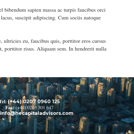
vel bibendum sapien massa ac turpis faucibus orci
r lacus, suscipit adipiscing. Cum sociis natoque
 ultricies eu, faucibus quis, porttitor eros cursus
 porttitor risus. Aliquam sem. In hendrerit nulla
Tel:
(+44) 0207 0960 125
Fax:
(+44) 0203 301 647
info@hecapitaladvisors.com